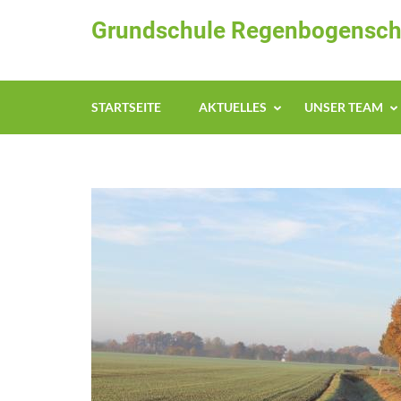
Zum
Grundschule Regenbogensch
Inhalt
springen
(Enter
drücken)
STARTSEITE
AKTUELLES
UNSER TEAM