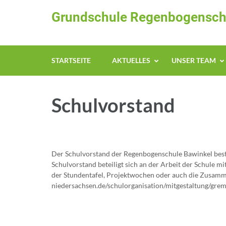
Zum
Grundschule Regenbogensch
Inhalt
springen
(Enter
drücken)
STARTSEITE
AKTUELLES
UNSER TEAM
Schulvorstand
Der Schulvorstand der Regenbogenschule Bawinkel besteh
Schulvorstand beteiligt sich an der Arbeit der Schule m
der Stundentafel, Projektwochen oder auch die Zusammen
niedersachsen.de/schulorganisation/mitgestaltung/gremi