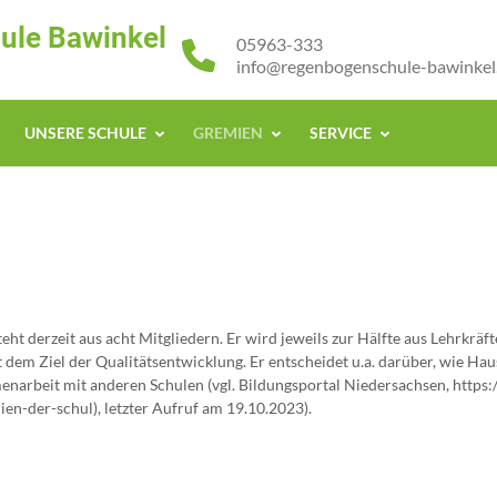
ule Bawinkel
05963-333
info@regenbogenschule-bawinkel
UNSERE SCHULE
GREMIEN
SERVICE
t derzeit aus acht Mitgliedern. Er wird jeweils zur Hälfte aus Lehrkräf
it dem Ziel der Qualitätsentwicklung. Er entscheidet u.a. darüber, wie H
arbeit mit anderen Schulen (vgl. Bildungsportal Niedersachsen, https:/
en-der-schul), letzter Aufruf am 19.10.2023).