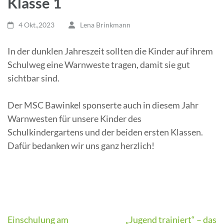
Klasse 1
4 Okt.,2023
Lena Brinkmann
In der dunklen Jahreszeit sollten die Kinder auf ihrem
Schulweg eine Warnweste tragen, damit sie gut
sichtbar sind.
Der MSC Bawinkel sponserte auch in diesem Jahr
Warnwesten für unsere Kinder des
Schulkindergartens und der beiden ersten Klassen.
Dafür bedanken wir uns ganz herzlich!
Beitragsnavigation
Einschulung am
„Jugend trainiert“ – das