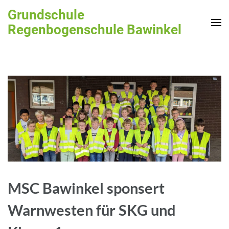
Zum
Grundschule
Inhalt
Regenbogenschule Bawinkel
springen
(Enter
drücken)
MSC Bawinkel sponsert
Warnwesten für SKG und