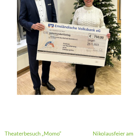
Beitragsnavigation
Theaterbesuch „Momo“
Nikolausfeier am