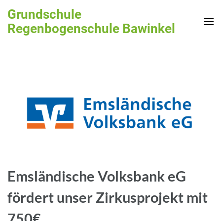
Zum
Grundschule
Inhalt
Regenbogenschule Bawinkel
springen
(Enter
drücken)
Emsländische Volksbank eG
fördert unser Zirkusprojekt mit
750€