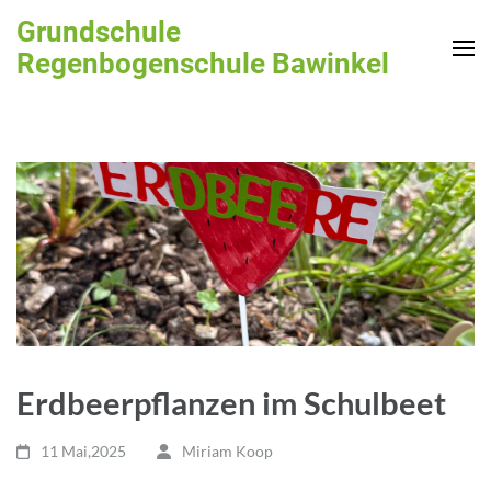
Zum
Grundschule
Inhalt
Regenbogenschule Bawinkel
springen
(Enter
drücken)
Erdbeerpflanzen im Schulbeet
11 Mai,2025
Miriam Koop