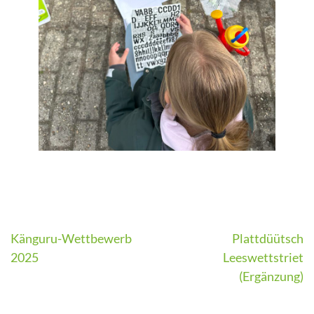
Beitragsnavigation
Känguru-Wettbewerb
Plattdüütsch
2025
Leeswettstriet
(Ergänzung)