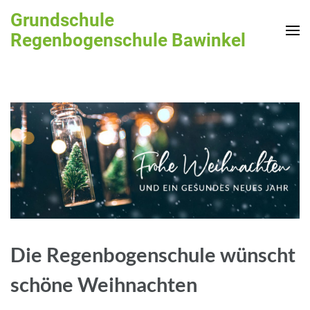
Zum
Grundschule
Inhalt
Regenbogenschule Bawinkel
springen
(Enter
drücken)
Die Regenbogenschule wünscht
schöne Weihnachten