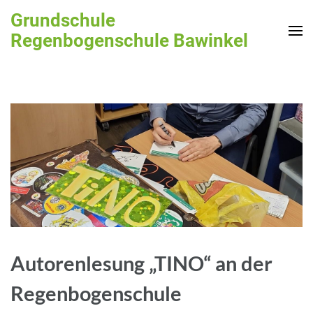
Zum
Grundschule
Inhalt
Regenbogenschule Bawinkel
springen
(Enter
drücken)
Autorenlesung „TINO“ an der
Regenbogenschule