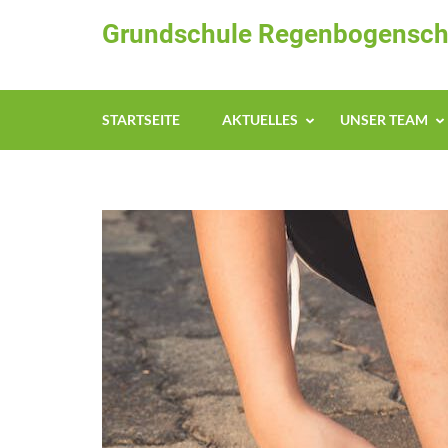
Zum
Grundschule Regenbogensch
Inhalt
springen
(Enter
drücken)
STARTSEITE
AKTUELLES
UNSER TEAM