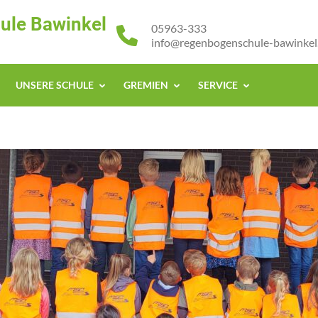
ule Bawinkel
05963-333
info@regenbogenschule-bawinkel
UNSERE SCHULE
GREMIEN
SERVICE