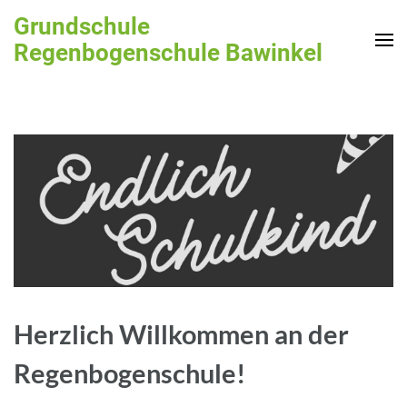
Zum
Grundschule
Inhalt
Regenbogenschule Bawinkel
springen
(Enter
drücken)
Herzlich Willkommen an der
Regenbogenschule!