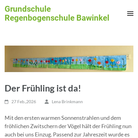
Zum
Grundschule
Inhalt
Regenbogenschule Bawinkel
springen
(Enter
drücken)
Der Frühling ist da!
27 Feb.,2026
Lena Brinkmann
Mit den ersten warmen Sonnenstrahlen und dem
fröhlichen Zwitschern der Vögel hält der Frühling nun
auch bei uns Einzug. Passend zur Jahreszeit wurde es