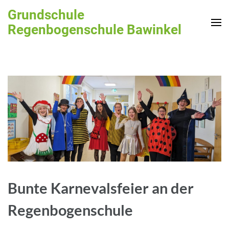
Zum
Grundschule
Inhalt
Regenbogenschule Bawinkel
springen
(Enter
drücken)
Bunte Karnevalsfeier an der
Regenbogenschule