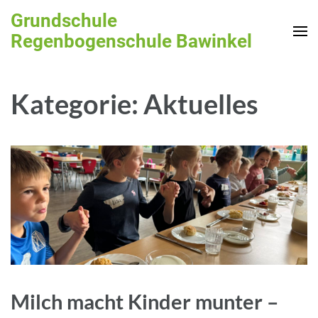
Zum
Grundschule
Inhalt
Regenbogenschule Bawinkel
springen
(Enter
drücken)
Kategorie:
Aktuelles
Milch macht Kinder munter –